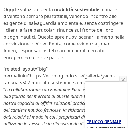
Oggi le soluzioni per la
mobilità sostenibile
in mare
diventano sempre più fattibili, venendo incontro alle
esigenze di salvaguardia ambientale, senza costringere
i clienti a fare particolari rinunce sul fronte dei loro
bisogni nautici. Questo apre nuovi scenari, almeno nella
convinzione di Volvo Penta, come evidenzia Johan
Inden, responsabile del marchio per il mercato
europeo. Ecco le sue parole:
[related layout=”big”
permalink=”https://ecoblog.lndo.site/galleria/yacht-
tankoa-s502-mobilita-sostenibile-a-mare”][/related]
“
La collaborazione con Fountaine-Pajot è un forte sostegno
alla fiducia nel mercato di queste nuove tecnologie e alla
nostra capacità di offrire soluzioni praticabili. Il know-how
del cantiere nautico francese, la vicinanza ai suoi clienti e i
dati relativi al modo in cui i proprietari di imbarcazioni
TRUCCO GENIALE
utilizzano le stesse si sta dimostrando di inestimabile aiuto
Tutti lo stanno provando