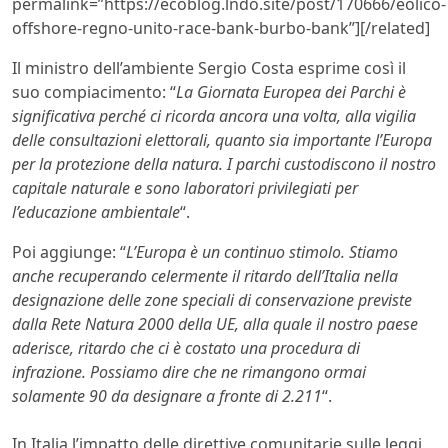
permalink=”https://ecoblog.lndo.site/post/170666/eolico-
offshore-regno-unito-race-bank-burbo-bank”][/related]
Il ministro dell’ambiente Sergio Costa esprime così il
suo compiacimento: “
La Giornata Europea dei Parchi è
significativa perché ci ricorda ancora una volta, alla vigilia
delle consultazioni elettorali, quanto sia importante l’Europa
per la protezione della natura. I parchi custodiscono il nostro
capitale naturale e sono laboratori privilegiati per
l’educazione ambientale
“.
Poi aggiunge: “
L’Europa è un continuo stimolo. Stiamo
anche recuperando celermente il ritardo dell’Italia nella
designazione delle zone speciali di conservazione previste
dalla Rete Natura 2000 della UE, alla quale il nostro paese
aderisce, ritardo che ci è costato una procedura di
infrazione. Possiamo dire che ne rimangono ormai
solamente 90 da designare a fronte di 2.211
“.
In Italia l’impatto delle direttive comunitarie sulle leggi