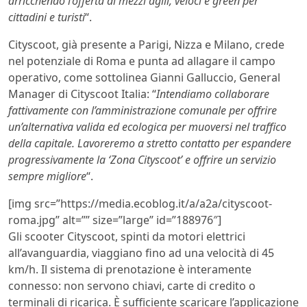
arricchendo l’offerta di mezzi agili, veloci e green per
cittadini e turisti
“.
Cityscoot, già presente a Parigi, Nizza e Milano, crede
nel potenziale di Roma e punta ad allagare il campo
operativo, come sottolinea Gianni Galluccio, General
Manager di Cityscoot Italia: “
Intendiamo collaborare
fattivamente con l’amministrazione comunale per offrire
un’alternativa valida ed ecologica per muoversi nel traffico
della capitale. Lavoreremo a stretto contatto per espandere
progressivamente la ‘Zona Cityscoot’ e offrire un servizio
sempre migliore
“.
[img src=”https://media.ecoblog.it/a/a2a/cityscoot-
roma.jpg” alt=”” size=”large” id=”188976″]
Gli scooter Cityscoot, spinti da motori elettrici
all’avanguardia, viaggiano fino ad una velocità di 45
km/h. Il sistema di prenotazione è interamente
connesso: non servono chiavi, carte di credito o
terminali di ricarica. È sufficiente scaricare l’applicazione