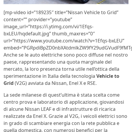
[mp-video id=”189235″ title=”Nissan Vehicle to Grid”
content=”” provider=”youtube”
image_url=”https://i.ytimg.com/vi/1Efqs-
bxLEU/hqdefault.jpg” thumb_maxres=”0″
url=”https://www.youtube.com/watch?v=1Efqs-bxLEU”
embed=”PGRpdiBpZD0nbXAtdmlkZW9fY29udGVudF9fMTg
Anche se le auto elettriche sono poco diffuse nel nostro
paese, rappresentando una quota marginale del
mercato, la loro presenza torna utile nell’ottica della
sperimentazione in Italia della tecnologia
Vehicle to
Grid
(V2G) avviata da Nissan, Enel X e RSE.
La sede milanese di quest’ultima è stata scelta come
centro prova e laboratorio di applicazione, giovandosi
di alcune Nissan LEAF e di infrastrutture di ricarica
realizzate da Enel X. Grazie al V2G, i veicoli elettrici sono
in grado di scambiare energia con la rete pubblica e
quella domestica, con numerosi benefici per la