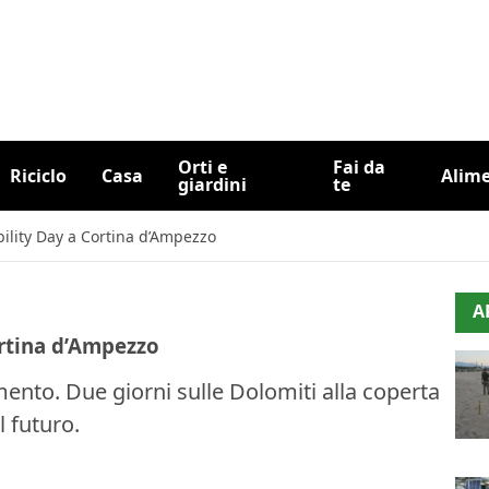
Orti e
Fai da
Riciclo
Casa
Alim
giardini
te
bility Day a Cortina d’Ampezzo
A
ortina d’Ampezzo
mento. Due giorni sulle Dolomiti alla coperta
l futuro.