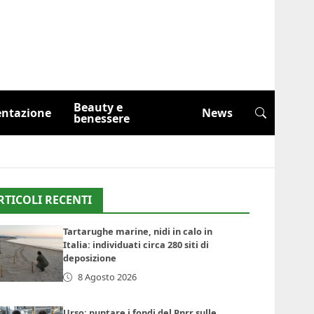
Beauty e
entazione
News
benessere
RTICOLI RECENTI
Tartarughe marine, nidi in calo in
Italia: individuati circa 280 siti di
deposizione
8 Agosto 2026
Urso: puntare i fondi del Pnrr sulle