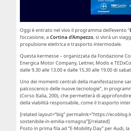
Oggi è entrato nel vivo il programma dell’evento “
l’occasione, a
Cortina d’Ampezzo
, si vivrà un viag
propulsione elettrica e trasporto intermodale.
Questa kermesse – organizzata da Fondazione Corti
Energica Motor Company, Leitner, Modis e TEDxCortin
dalle 9.30 alle 13.00 e dalle 15.30 alle 19.00 di sab
Uno dei momenti centrali della manifestazione sarà 
palcoscenico delle nuove tecnologie”, in program
(Corso Italia, 200), che permetterà di approfondire 
della viabilità responsabile, come il trasporto int
[related layout=”big” permalink=”https://ecoblog.l
sostenibile-in-emilia-romagna”][/related]
Posto in prima fila ad “E-Mobility Day” per Audi, la