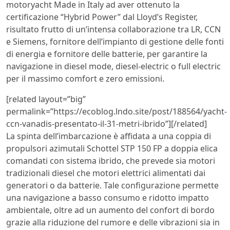
motoryacht Made in Italy ad aver ottenuto la
certificazione “Hybrid Power” dal Lloyd’s Register,
risultato frutto di un’intensa collaborazione tra LR, CCN
e Siemens, fornitore dell’impianto di gestione delle fonti
di energia e fornitore delle batterie, per garantire la
navigazione in diesel mode, diesel-electric o full electric
per il massimo comfort e zero emissioni.
[related layout=”big”
permalink=”https://ecoblog.lndo.site/post/188564/yacht-
ccn-vanadis-presentato-il-31-metri-ibrido”][/related]
La spinta dell’imbarcazione è affidata a una coppia di
propulsori azimutali Schottel STP 150 FP a doppia elica
comandati con sistema ibrido, che prevede sia motori
tradizionali diesel che motori elettrici alimentati dai
generatori o da batterie. Tale configurazione permette
una navigazione a basso consumo e ridotto impatto
ambientale, oltre ad un aumento del confort di bordo
grazie alla riduzione del rumore e delle vibrazioni sia in