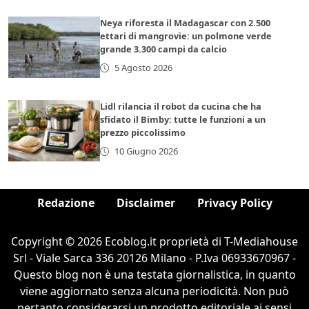
Neya riforesta il Madagascar con 2.500
ettari di mangrovie: un polmone verde
grande 3.300 campi da calcio
5 Agosto 2026
Lidl rilancia il robot da cucina che ha
sfidato il Bimby: tutte le funzioni a un
prezzo piccolissimo
10 Giugno 2026
Redazione
Disclaimer
Privacy Policy
Copyright © 2026 Ecoblog.it proprietà di T-Mediahouse
Srl - Viale Sarca 336 20126 Milano - P.Iva 06933670967 -
Questo blog non è una testata giornalistica, in quanto
viene aggiornato senza alcuna periodicità. Non può
pertanto considerarsi un prodotto editoriale ai sensi