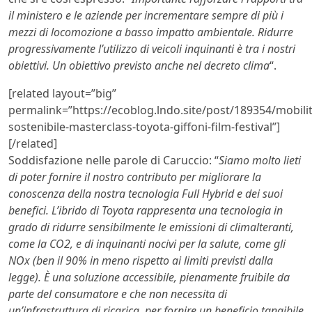
il ministero e le aziende per incrementare sempre di più i
mezzi di locomozione a basso impatto ambientale. Ridurre
progressivamente l’utilizzo di veicoli inquinanti è tra i nostri
obiettivi. Un obiettivo previsto anche nel decreto clima
“.
[related layout=”big”
permalink=”https://ecoblog.lndo.site/post/189354/mobilit
sostenibile-masterclass-toyota-giffoni-film-festival”]
[/related]
Soddisfazione nelle parole di Caruccio: “
Siamo molto lieti
di poter fornire il nostro contributo per migliorare la
conoscenza della nostra tecnologia Full Hybrid e dei suoi
benefici. L’ibrido di Toyota rappresenta una tecnologia in
grado di ridurre sensibilmente le emissioni di climalteranti,
come la CO2, e di inquinanti nocivi per la salute, come gli
NOx (ben il 90% in meno rispetto ai limiti previsti dalla
legge). È una soluzione accessibile, pienamente fruibile da
parte del consumatore e che non necessita di
un’infrastruttura di ricarica, per fornire un beneficio tangibile