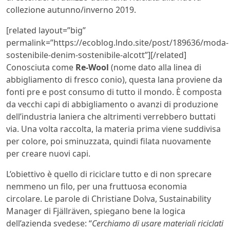
collezione autunno/inverno 2019.
[related layout=”big”
permalink=”https://ecoblog.lndo.site/post/189636/moda-
sostenibile-denim-sostenibile-alcott”][/related]
Conosciuta come
Re-Wool
(nome dato alla linea di
abbigliamento di fresco conio), questa lana proviene da
fonti pre e post consumo di tutto il mondo. È composta
da vecchi capi di abbigliamento o avanzi di produzione
dell’industria laniera che altrimenti verrebbero buttati
via. Una volta raccolta, la materia prima viene suddivisa
per colore, poi sminuzzata, quindi filata nuovamente
per creare nuovi capi.
L’obiettivo è quello di riciclare tutto e di non sprecare
nemmeno un filo, per una fruttuosa economia
circolare. Le parole di Christiane Dolva, Sustainability
Manager di Fjällräven, spiegano bene la logica
dell’azienda svedese: “
Cerchiamo di usare materiali riciclati