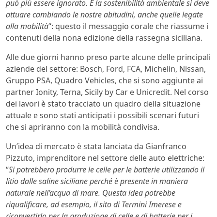
può più essere ignorato. E la sostenibilità ambientale si deve
attuare cambiando le nostre abitudini, anche quelle legate
alla mobilità
“: questo il messaggio corale che riassume i
contenuti della nona edizione della rassegna siciliana.
Alle due giorni hanno preso parte alcune delle principali
aziende del settore: Bosch, Ford, FCA, Michelin, Nissan,
Gruppo PSA, Quadro Vehicles, che si sono aggiunte ai
partner Ionity, Terna, Sicily by Car e Unicredit. Nel corso
dei lavori è stato tracciato un quadro della situazione
attuale e sono stati anticipati i possibili scenari futuri
che si apriranno con la mobilità condivisa.
Un’idea di mercato è stata lanciata da Gianfranco
Pizzuto, imprenditore nel settore delle auto elettriche:
“
Si potrebbero produrre le celle per le batterie utilizzando il
litio dalle saline siciliane perché è presente in maniera
naturale nell’acqua di mare. Questa idea potrebbe
riqualificare, ad esempio, il sito di Termini Imerese e
riconvertirlo per la produzione di celle e di batterie per i