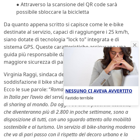
● Attraverso la scansione del QR code sarà
possibile sbloccare la bicicletta
Da quanto appena scritto si capisce come le e-bike
destinate al servizio, capaci di raggiungere i 25 km/h,
siano dotate di tecnologia “lock to” integrata e di
sistema GPS. Queste caratteristiche assicurano una
guida più responsabile da parte degli utenti e una
maggiore sicurezza di parcheggio.
Virginia Raggi, sindaca della capitale, accoglie con
soddisfazione il bike sharing elettrico Jump di Uber.
Ecco le sue parole: “
Roma è stata scelta come prima città
NESSUNO CI AVEVA AVVERTITO
in Italia per l’avvio del servizio di uno dei maggiori operatori
Fastidio terribile
di sharing al mondo. Da oggi 700 bici a pedalata assistita,
che diventeranno più di 2.800 in poche settimane, sono a
disposizione di tutti, con uno sguardo attento alla mobilità
sostenibile e al turismo. Un servizio di bike-sharing moderno
che va di pari passo con il rispetto del decoro urbano e la