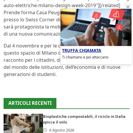
auto-elettriche-milano-design-week-2019″][/related]
Prende forma Casa Peugeot, una nuova installazione
presso lo Swiss Corner di Via Palestro, un luogo dove
sarà protagonista la mobilità sostenibile, con l’apporto
di una nuova comunicazione dedicata.
Dal 4 novembre e per le due settimane successive,
TRUFFA CHIAMATA
questo spazio di Milano diventerà il punto di incontro e
Ti chiamano e poi attaccano
racconto per i cittadini, di dibattiti con rappresentanti
del mondo delle istituzioni, dell’economia e di nuove
generazioni di studenti.
ARTICOLI RECENTI
Bioplastiche compostabili, il riciclo in Italia
spicca il volo
6 Agosto 2026