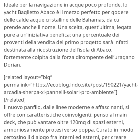
Ideale per la navigazione in acque poco profonde, lo
yacht Baglietto Abaco è il mezzo perfetto per godere
delle calde acque cristalline delle Bahamas, da cui
prende anche il nome. Una scelta, quest’ultima, legata
pure a un’iniziativa benefica: una percentuale dei
proventi della vendita del primo progetto sarà infatti
destinata alla ricostruzione dell’isola di Abaco,
fortemente colpita dalla forza dirompente dell’uragano
Dorian.
[related layout=”big”
permalink=”https://ecoblog.lndo.site/post/190221/yacht-
arcadia-sherpa-xl-pannelli-solari-pro-ambiente”]
[/related]
Il nuovo panfilo, dalle linee moderne e affascinanti, si
offre con caratteristiche coinvolgenti: penso al main
deck, che può vantare oltre 120mq di spazi esterni,
armoniosamente protesi verso poppa. Curato in modo
certosino il dialogo fra interni ed esterni, per creare