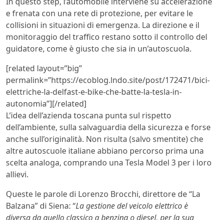
In questo step, l’automobile interviene su accelerazione
e frenata con una rete di protezione, per evitare le
collisioni in situazioni di emergenza. La direzione e il
monitoraggio del traffico restano sotto il controllo del
guidatore, come è giusto che sia in un’autoscuola.
[related layout=”big”
permalink=”https://ecoblog.lndo.site/post/172471/bici-
elettriche-la-delfast-e-bike-che-batte-la-tesla-in-
autonomia”][/related]
L’idea dell’azienda toscana punta sul rispetto
dell’ambiente, sulla salvaguardia della sicurezza e forse
anche sull’originalità. Non risulta (salvo smentite) che
altre autoscuole italiane abbiano percorso prima una
scelta analoga, comprando una Tesla Model 3 per i loro
allievi.
Queste le parole di Lorenzo Brocchi, direttore de “La
Balzana” di Siena: “
La gestione del veicolo elettrico è
diversa da quello classico a benzina o diesel, per la sua