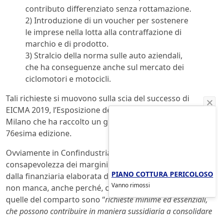
contributo differenziato senza rottamazione.
2) Introduzione di un voucher per sostenere
le imprese nella lotta alla contraffazione di
marchio e di prodotto.
3) Stralcio della norma sulle auto aziendali,
che ha conseguenze anche sul mercato dei
ciclomotori e motocicli.
Tali richieste si muovono sulla scia del successo di
EICMA 2019, l’Esposizione del Ciclo e Motociclo di
Milano che ha raccolto un grande consenso in questa
76esima edizione.
Ovviamente in Confindustria ANCMA c’è piena
consapevolezza dei margini ristretti di manovra offerti
PIANO COTTURA PERICOLOSO
dalla finanziaria elaborata dall’esecutivo, ma la fiducia
Vanno rimossi
non manca, anche perché, come sottolinea Marchettini,
quelle del comparto sono “
richieste minime ed essenziali,
che possono contribuire in maniera sussidiaria a consolidare