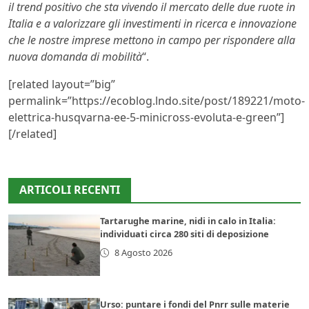
il trend positivo che sta vivendo il mercato delle due ruote in
Italia e a valorizzare gli investimenti in ricerca e innovazione
che le nostre imprese mettono in campo per rispondere alla
nuova domanda di mobilità
“.
[related layout=”big”
permalink=”https://ecoblog.lndo.site/post/189221/moto-
elettrica-husqvarna-ee-5-minicross-evoluta-e-green”]
[/related]
ARTICOLI RECENTI
Tartarughe marine, nidi in calo in Italia:
individuati circa 280 siti di deposizione
8 Agosto 2026
Urso: puntare i fondi del Pnrr sulle materie