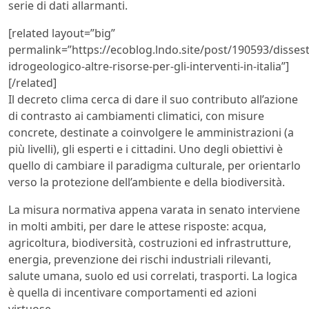
serie di dati allarmanti.
[related layout=”big”
permalink=”https://ecoblog.lndo.site/post/190593/disses
idrogeologico-altre-risorse-per-gli-interventi-in-italia”]
[/related]
Il decreto clima cerca di dare il suo contributo all’azione
di contrasto ai cambiamenti climatici, con misure
concrete, destinate a coinvolgere le amministrazioni (a
più livelli), gli esperti e i cittadini. Uno degli obiettivi è
quello di cambiare il paradigma culturale, per orientarlo
verso la protezione dell’ambiente e della biodiversità.
La misura normativa appena varata in senato interviene
in molti ambiti, per dare le attese risposte: acqua,
agricoltura, biodiversità, costruzioni ed infrastrutture,
energia, preven­zione dei rischi industriali rilevanti,
salute umana, suolo ed usi correlati, trasporti. La logica
è quella di incentivare comportamenti ed azioni