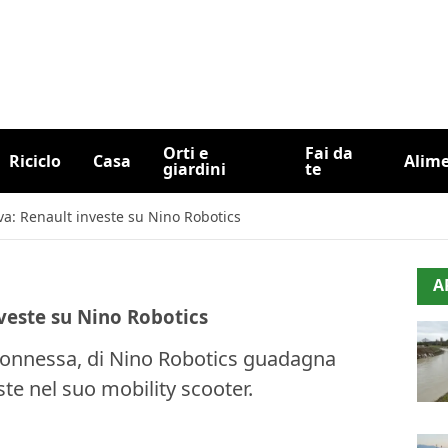
Orti e
Fai da
Riciclo
Casa
Alim
giardini
te
iva: Renault investe su Nino Robotics
A
nveste su Nino Robotics
 connessa, di Nino Robotics guadagna
te nel suo mobility scooter.