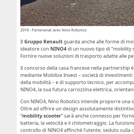
2019 - Partenariat avec Nino Robotics
Il
Gruppo Renault
guarda anche alle forme di mobi
ideatore con
NINO4
di un nuovo tipo di “mobility 
Fornire nuove soluzioni di trasporto adatte alle per
Il concorso della casa francese nella partnership è
mediante Mobilize Invest – società di investimenti
della mobilità – e di supporto tecnico, per accompa
NINO4, la sua futura carrozzina elettrica, orientand
Con NINO4, Nino Robotics intende proporre una sol
Oltre ad offrire un design assolutamente distinti
“
mobility scooter
” sarà anche connesso per fornire 
batteria, la velocità e il chilometraggio. La funzi
controllo di NINO4 affinché l’utente, seduto sull