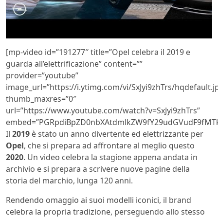
[mp-video id=”191277″ title=”Opel celebra il 2019 e
guarda all’elettrificazione” content=””
provider=”youtube”
image_url=”https://i.ytimg.com/vi/SxJyi9zhTrs/hqdefault.j
thumb_maxres=”0″
url=”https://www.youtube.com/watch?v=SxJyi9zhTrs”
embed=”PGRpdiBpZD0nbXAtdmlkZW9fY29udGVudF9fMTk
Il
2019
è stato un anno divertente ed elettrizzante per
Opel
, che si prepara ad affrontare al meglio questo
2020
. Un video celebra la stagione appena andata in
archivio e si prepara a scrivere nuove pagine della
storia del marchio, lunga 120 anni.
Rendendo omaggio ai suoi modelli iconici, il brand
celebra la propria tradizione, perseguendo allo stesso