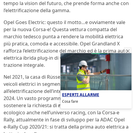
tempo la vision del futuro, che prende forma anche con
l’elettrificazione della gamma.
Opel Goes Electric: questo il motto…e ovviamente vale
per la nuova Corsa-e! Questa vettura compatta del
marchio tedesco punta a rendere la mobilità elettrica
più pratica, comoda e accessibile. Opel Grandland X
rafforza l’elettrificazione del marchio ed è la prima auto
elettrica ibrida plug-in di Opel (PHEV), anche con
trazione integrale.
Nel 2021, la casa di Rüsselsheim offrirà in totale otto
veicoli elettrici in segmenti di volume, poi procederà
all’elettrificazione dell’intera gamma, prevista entro il
ESPERTI ALLARME
2024. Un vasto programma green, quindi, per
Cosa fare
sostenere la richiesta di
mobilità sostenibile
. Impegno
ecologico anche nell’universo racing, con la Corsa-e
Rally, attualmente in fase di sviluppo per la ADAC Opel
e-Rally Cup 2020/21: si tratta della prima auto elettrica a