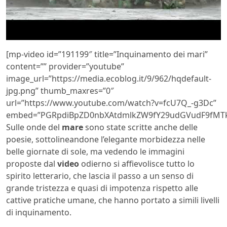
[mp-video id=”191199″ title=”Inquinamento dei mari”
content=”” provider=”youtube”
image_url=”https://media.ecoblog.it/9/962/hqdefault-
jpg.png” thumb_maxres=”0″
url=”https://www.youtube.com/watch?v=fcU7Q_-g3Dc”
embed=”PGRpdiBpZD0nbXAtdmlkZW9fY29udGVudF9fMTk
Sulle onde del
mare
sono state scritte anche delle
poesie, sottolineandone l’elegante morbidezza nelle
belle giornate di sole, ma vedendo le immagini
proposte dal
video
odierno si affievolisce tutto lo
spirito letterario, che lascia il passo a un senso di
grande tristezza e quasi di impotenza rispetto alle
cattive pratiche umane, che hanno portato a simili livelli
di inquinamento.