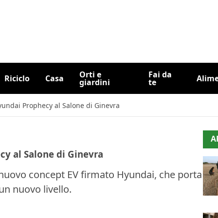
Orti e
Fai da
Riciclo
Casa
Alim
giardini
te
yundai Prophecy al Salone di Ginevra
A
cy al Salone di Ginevra
l nuovo concept EV firmato Hyundai, che porta
 un nuovo livello.