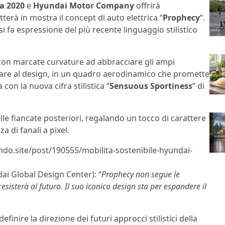
a 2020
e
Hyundai Motor Company
offrirà
erà in mostra il concept di auto elettrica “
Prophecy
“.
si fa espressione del più recente linguaggio stilistico
 con marcate curvature ad abbracciare gli ampi
lare al design, in un quadro aerodinamico che promette
con la nuova cifra stilistica “
Sensuous Sportiness
” di
delle fiancate posteriori, regalando un tocco di carattere
a di fanali a pixel.
lndo.site/post/190555/mobilita-sostenibile-hyundai-
ai Global Design Center): “
Prophecy non segue le
isterà al futuro. Il suo iconico design sta per espandere il
efinire la direzione dei futuri approcci stilistici della