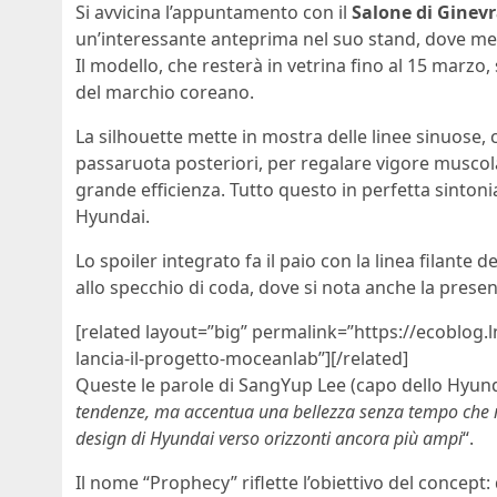
Si avvicina l’appuntamento con il
Salone di Ginevr
un’interessante anteprima nel suo stand, dove mett
Il modello, che resterà in vetrina fino al 15 marzo, 
del marchio coreano.
La silhouette mette in mostra delle linee sinuose,
passaruota posteriori, per regalare vigore musco
grande efficienza. Tutto questo in perfetta sintonia 
Hyundai.
Lo spoiler integrato fa il paio con la linea filante 
allo specchio di coda, dove si nota anche la presenz
[related layout=”big” permalink=”https://ecoblog.
lancia-il-progetto-moceanlab”][/related]
Queste le parole di SangYup Lee (capo dello Hyund
tendenze, ma accentua una bellezza senza tempo che res
design di Hyundai verso orizzonti ancora più ampi
“.
Il nome “Prophecy” riflette l’obiettivo del concept: d