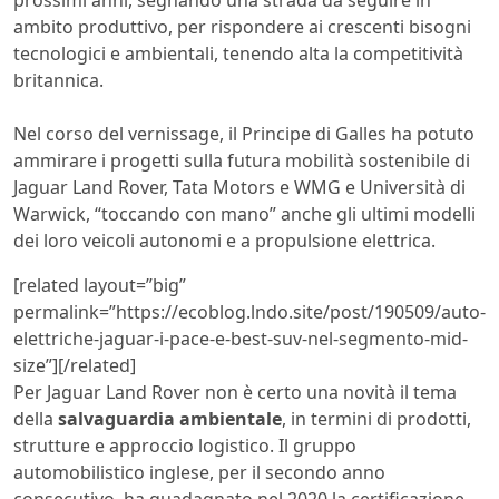
ambito produttivo, per rispondere ai crescenti bisogni
tecnologici e ambientali, tenendo alta la competitività
britannica.
Nel corso del vernissage, il Principe di Galles ha potuto
ammirare i progetti sulla futura mobilità sostenibile di
Jaguar Land Rover, Tata Motors e WMG e Università di
Warwick, “toccando con mano” anche gli ultimi modelli
dei loro veicoli autonomi e a propulsione elettrica.
[related layout=”big”
permalink=”https://ecoblog.lndo.site/post/190509/auto-
elettriche-jaguar-i-pace-e-best-suv-nel-segmento-mid-
size”][/related]
Per Jaguar Land Rover non è certo una novità il tema
della
salvaguardia ambientale
, in termini di prodotti,
strutture e approccio logistico. Il gruppo
automobilistico inglese, per il secondo anno
consecutivo, ha guadagnato nel 2020 la certificazione