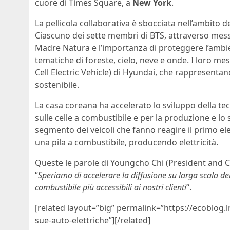
cuore di Times Square, a
New York
.
La pellicola collaborativa è sbocciata nell’ambito 
Ciascuno dei sette membri di BTS, attraverso messag
Madre Natura e l’importanza di proteggere l’amb
tematiche di foreste, cielo, neve e onde. I loro me
Cell Electric Vehicle) di Hyundai, che rappresentano
sostenibile.
La casa coreana ha accelerato lo sviluppo della te
sulle celle a combustibile e per la produzione e lo
segmento dei veicoli che fanno reagire il primo el
una pila a combustibile, producendo elettricità.
Queste le parole di Youngcho Chi (President and C
“
Speriamo di accelerare la diffusione su larga scala del
combustibile più accessibili ai nostri clienti
“.
[related layout=”big” permalink=”https://ecoblog.
sue-auto-elettriche”][/related]