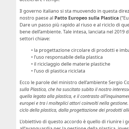
Il governo italiano si sta muovendo in questa dire
nostro paese al
Patto Europeo sulla Plastica
(“Eu
Dare un passo più rapido al riuso e al riciclo di qu
bene dell’ambiente. Tale intesa, lanciata nel 2019 d
settori chiave:
• la progettazione circolare di prodotti e imba
• l’uso responsabile della plastica
• il riciclaggio delle materie plastiche
• l’uso di plastica riciclata
Ecco le parole del ministro dell’ambiente Sergio Co
sulla Plastica, che ha suscitato subito il nostro inter
quella legata alla plastica, e il contrasto all’inquiname
europei e tra i molteplici attori coinvolti nella gestion
ciclo della plastica, dalla progettazione dei prodotti al
L’obiettivo di questo accordo è quello di riunire i 
all’avanguardia per la gestione della plastica, invest