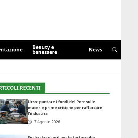
Beauty e
entazione
News
benessere
RTICOLI RECENTI
Urso: puntare i fondi del Pnrr sulle
materie prime critiche per rafforzare
l’industria
7 Agosto 2026
Sicilia da record per le tartarughe