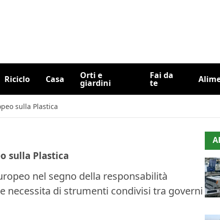
Orti e
Fai da
Riciclo
Casa
Alim
giardini
te
opeo sulla Plastica
A
o sulla Plastica
 europeo nel segno della responsabilità
e necessita di strumenti condivisi tra governi