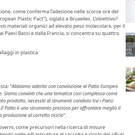
zione, come conferma l’adesione nelle scorse ore del
ropean Plastic Pact”), siglato a Bruxelles. L’obiettivo?
esti materiali organici ad elevato peso molecolare, per il
ai Paesi Bassi e dalla Francia, si concentra su quattro
llaggi in plastica
sta: “
Abbiamo aderito con convinzione al Patto Europeo
esse. Siamo convinti che una tematica così complessa come
nto prodotto, necessiti di strumenti condivisi tra i Paesi
e. Il Patto è uno strumento prezioso per affrontare meglio il
la produzione al corretto riciclo
“.
governi, come precursori nella ricerca di misure
endo nelle infrastrutture di raccolta e riciclo dei rifiuti,