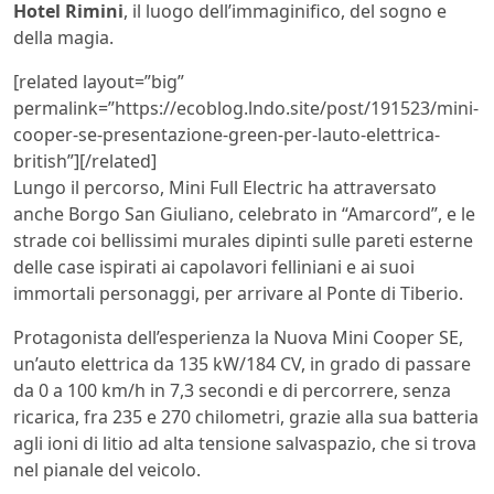
Hotel Rimini
, il luogo dell’immaginifico, del sogno e
della magia.
[related layout=”big”
permalink=”https://ecoblog.lndo.site/post/191523/mini-
cooper-se-presentazione-green-per-lauto-elettrica-
british”][/related]
Lungo il percorso, Mini Full Electric ha attraversato
anche Borgo San Giuliano, celebrato in “Amarcord”, e le
strade coi bellissimi murales dipinti sulle pareti esterne
delle case ispirati ai capolavori felliniani e ai suoi
immortali personaggi, per arrivare al Ponte di Tiberio.
Protagonista dell’esperienza la Nuova Mini Cooper SE,
un’auto elettrica da 135 kW/184 CV, in grado di passare
da 0 a 100 km/h in 7,3 secondi e di percorrere, senza
ricarica, fra 235 e 270 chilometri, grazie alla sua batteria
agli ioni di litio ad alta tensione salvaspazio, che si trova
nel pianale del veicolo.