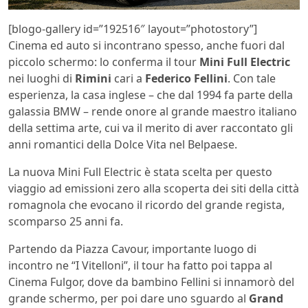
[blogo-gallery id=”192516″ layout=”photostory”]
Cinema ed auto si incontrano spesso, anche fuori dal
piccolo schermo: lo conferma il tour
Mini Full Electric
nei luoghi di
Rimini
cari a
Federico Fellini
. Con tale
esperienza, la casa inglese – che dal 1994 fa parte della
galassia BMW – rende onore al grande maestro italiano
della settima arte, cui va il merito di aver raccontato gli
anni romantici della Dolce Vita nel Belpaese.
La nuova Mini Full Electric è stata scelta per questo
viaggio ad emissioni zero alla scoperta dei siti della città
romagnola che evocano il ricordo del grande regista,
scomparso 25 anni fa.
Partendo da Piazza Cavour, importante luogo di
incontro ne “I Vitelloni”, il tour ha fatto poi tappa al
Cinema Fulgor, dove da bambino Fellini si innamorò del
grande schermo, per poi dare uno sguardo al
Grand