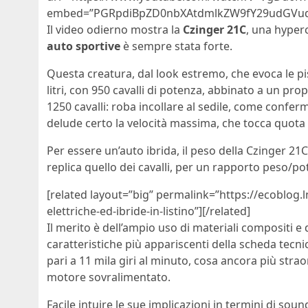
embed=”PGRpdiBpZD0nbXAtdmlkZW9fY29udGVud
Il video odierno mostra la
Czinger 21C
, una hyperc
auto sportive
è sempre stata forte.
Questa creatura, dal look estremo, che evoca le pi
litri, con 950 cavalli di potenza, abbinato a un pr
1250 cavalli: roba incollare al sedile, come confer
delude certo la velocità massima, che tocca quota
Per essere un’auto ibrida, il peso della Czinger 
replica quello dei cavalli, per un rapporto peso/po
[related layout=”big” permalink=”https://ecoblog
elettriche-ed-ibride-in-listino”][/related]
Il merito è dell’ampio uso di materiali compositi e
caratteristiche più appariscenti della scheda tecn
pari a 11 mila giri al minuto, cosa ancora più straor
motore sovralimentato.
Facile intuire le sue implicazioni in termini di so