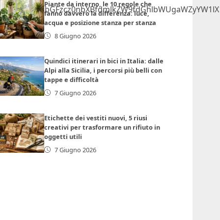
Piante da interno, le 10 regole che
lmcmFtZSBjbGFzcz0nbXBfdmlkZW9fdGhlbWUgaWZyYW1lX1
fanno davvero la differenza: luce,
acqua e posizione stanza per stanza
8 Giugno 2026
Quindici itinerari in bici in Italia: dalle
Alpi alla Sicilia, i percorsi più belli con
tappe e difficoltà
7 Giugno 2026
Etichette dei vestiti nuovi, 5 riusi
creativi per trasformare un rifiuto in
oggetti utili
7 Giugno 2026