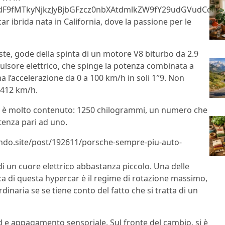
F9fMTkyNjkzJyBjbGFzcz0nbXAtdmlkZW9fY29udGVudCc+PG
ar ibrida nata in California, dove la passione per le
ste, gode della spinta di un motore V8 biturbo da 2.9
opulsore elettrico, che spinge la potenza combinata a
ma l’accelerazione da 0 a 100 km/h in soli 1″9. Non
 412 km/h.
21C è molto contenuto: 1250 chilogrammi, un numero che
tenza pari ad uno.
.lndo.site/post/192611/porsche-sempre-piu-auto-
 di un cuore elettrico abbastanza piccolo. Una delle
ica di questa hypercar è il regime di rotazione massimo,
dinaria se se tiene conto del fatto che si tratta di un
und e appagamento sensoriale. Sul fronte del cambio, si è