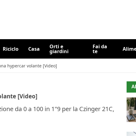
Orti e
Fai da
Riciclo
Casa
Alim
giardini
te
una hypercar volante [Video]
A
olante [Video]
one da 0 a 100 in 1"9 per la Czinger 21C,