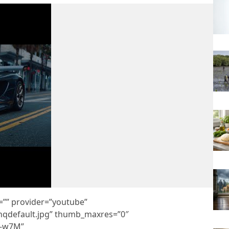
t=”” provider=”youtube”
hqdefault.jpg” thumb_maxres=”0″
T-w7M”