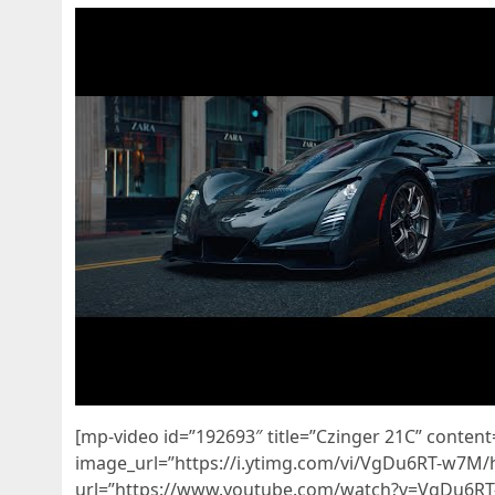
[mp-video id=”192693″ title=”Czinger 21C” conten
image_url=”https://i.ytimg.com/vi/VgDu6RT-w7M/
url=”https://www.youtube.com/watch?v=VgDu6R