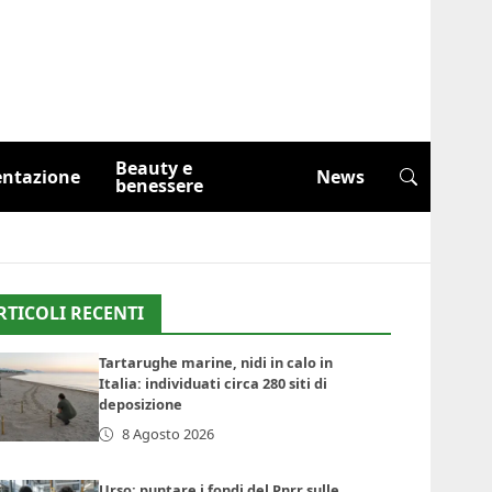
Beauty e
entazione
News
benessere
RTICOLI RECENTI
Tartarughe marine, nidi in calo in
Italia: individuati circa 280 siti di
deposizione
8 Agosto 2026
Urso: puntare i fondi del Pnrr sulle