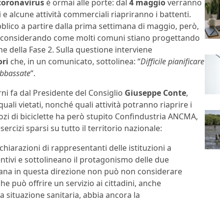
coronavirus
è ormai alle porte: dal
4 maggio
verranno
 e alcune attività commerciali riapriranno i battenti.
bblico a partire dalla prima settimana di maggio, però,
ta, considerando come molti comuni stiano progettando
ne della Fase 2. Sulla questione interviene
ori
che, in un comunicato, sottolinea: “
Difficile pianificare
abbassate
“.
rni fa dal Presidente del Consiglio
Giuseppe Conte
,
ali vietati, nonché quali attività potranno riaprire i
gozi di biciclette ha però stupito Confindustria ANCMA,
ercizi sparsi su tutto il territorio nazionale:
hiarazioni di rappresentanti delle istituzioni a
entivi e sottolineano il protagonismo delle due
rbana in questa direzione non può non considerare
he può offrire un servizio ai cittadini, anche
a situazione sanitaria, abbia ancora la