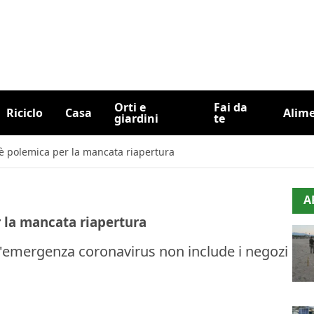
Orti e
Fai da
Riciclo
Casa
Alim
giardini
te
: è polemica per la mancata riapertura
A
r la mancata riapertura
 l'emergenza coronavirus non include i negozi