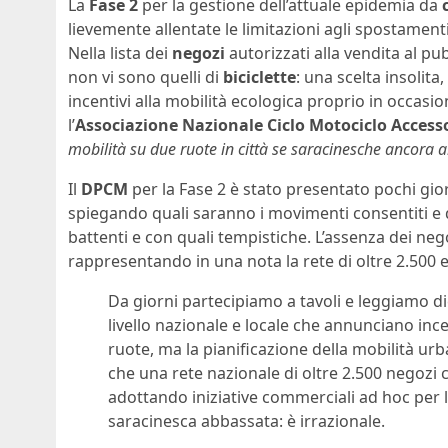
La
Fase 2
per la gestione dell’attuale epidemia da
lievemente allentate le limitazioni agli spostamenti
Nella lista dei
negozi
autorizzati alla vendita al pu
non vi sono quelli di
biciclette
: una scelta insoli
incentivi alla mobilità ecologica proprio in occasio
l’
Associazione Nazionale Ciclo Motociclo Access
mobilità su due ruote in città se saracinesche ancora 
Il
DPCM
per la Fase 2 è stato presentato pochi gio
spiegando quali saranno i movimenti consentiti e qu
battenti e con quali tempistiche. L’assenza dei ne
rappresentando in una nota la rete di oltre 2.500 es
Da giorni partecipiamo a tavoli e leggiamo dic
livello nazionale e locale che annunciano inc
ruote, ma la pianificazione della mobilità u
che una rete nazionale di oltre 2.500 negozi c
adottando iniziative commerciali ad hoc per l
saracinesca abbassata: è irrazionale.