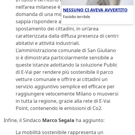
nell’area milanese è in forte crescita la
NESSUNO CI AVEVA AVVERTITO
domanda di una mobilità sostenibile che
Fastidio terribile
sappia rispondere alle esigenze di
spostamento dei cittadini, in un’area
caratterizzata dalla diffusa presenza di centri
abitativi e attività industriali.
L’amministrazione comunale di San Giuliano
si è dimostrata particolarmente sensibile a
queste istanze adottando la soluzione Public
di E-Vai per rendere più sostenibile il parco
vetture comunale e offrire ai cittadini un
servizio aggiuntivo semplice ed efficace per
raggiungere velocemente Milano o muoversi
in tutta la regione, grazie alla rete di E-Vai
Point, contenendo le emissioni di Co2.
Infine, il Sindaco
Marco Segala
ha aggiunto:
La mobilità sostenibile rappresenta un