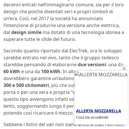
decenni entrati nell’immaginario comune, sia per il loro
design che poiché diventati veri e propri simboli di
un’era. Così, nel 2017 la società ha annunciato
l’intenzione di produrne una versione anche elettrica,
dal
design simile
ma dotato di una tecnologia idonea a
superare tutte le sfide del futuro.
Secondo quanto riportato dal ElecTrek, ora lo sviluppo
sarebbe entrato nel vivo, tanto che il gruppo tedesco
starebbe pensando di elaborarne
due versioni
: una da
60 kWh
e una da
100 kWh
. In altre parole, i due van
dovrebbero garantire un’autonomia rispettivamente di
300 e 500 chilometri
, più che sufficienti per gite fuori
porta o per una vera e propria “van-life”. I viaggio di
questo tipo avvengono infatti solitamente in modo
lento, soggiornando lungo il percorso per più giorni,
ALLERTA MOZZARELLA
potendo così ricaricare il mezzo ogni volta che serve.
Cosa sta accadendo
Sebbene i listini del van non siano ancora stati resi noti,