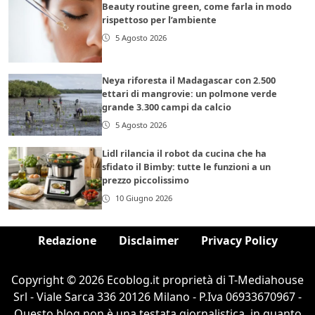
Beauty routine green, come farla in modo
rispettoso per l’ambiente
5 Agosto 2026
Neya riforesta il Madagascar con 2.500
ettari di mangrovie: un polmone verde
grande 3.300 campi da calcio
5 Agosto 2026
Lidl rilancia il robot da cucina che ha
sfidato il Bimby: tutte le funzioni a un
prezzo piccolissimo
10 Giugno 2026
Redazione
Disclaimer
Privacy Policy
Copyright © 2026 Ecoblog.it proprietà di T-Mediahouse
Srl - Viale Sarca 336 20126 Milano - P.Iva 06933670967 -
Questo blog non è una testata giornalistica, in quanto