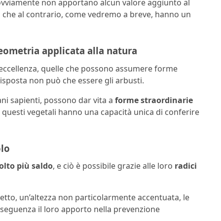
he ovviamente non apportano alcun valore aggiunto al
i, che al contrario, come vedremo a breve, hanno un
eometria applicata alla natura
er eccellenza, quelle che possono assumere forme
isposta non può che essere gli arbusti.
ani sapienti, possono dar vita a
forme straordinarie
é questi vegetali hanno una capacità unica di conferire
olo
olto più saldo
, e ciò è possibile grazie alle loro
radici
tto, un’altezza non particolarmente accentuata, le
nseguenza il loro apporto nella prevenzione