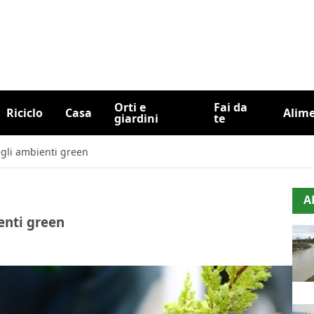
Orti e
Fai da
Riciclo
Casa
Alim
giardini
te
negli ambienti green
A
ienti green