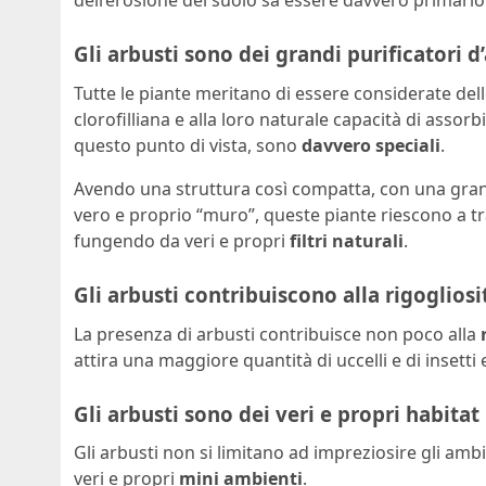
dell’erosione del suolo sa essere davvero primario
Gli arbusti sono dei grandi purificatori d’
Tutte le piante meritano di essere considerate del
clorofilliana e alla loro naturale capacità di asso
questo punto di vista, sono
davvero speciali
.
Avendo una struttura così compatta, con una gran
vero e proprio “muro”, queste piante riescono a t
fungendo da veri e propri
filtri naturali
.
Gli arbusti contribuiscono alla rigogliosi
La presenza di arbusti contribuisce non poco alla
attira una maggiore quantità di uccelli e di insetti
Gli arbusti sono dei veri e propri habitat
Gli arbusti non si limitano ad impreziosire gli ambi
veri e propri
mini ambienti
.