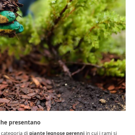
iche presentano
a categoria di
piante legnose perenni
in cui i rami si