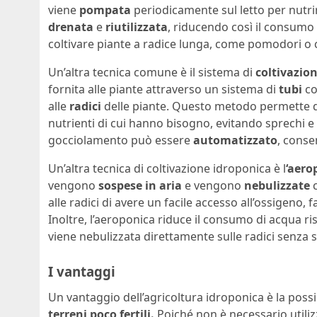
viene
pompata
periodicamente sul letto per nutrir
drenata
e
riutilizzata
, riducendo così il consumo
coltivare piante a radice lunga, come pomodori o ce
Un’altra tecnica comune è il sistema di
coltivazio
fornita alle piante attraverso un sistema di
tubi
co
alle
radici
delle piante. Questo metodo permette di 
nutrienti di cui hanno bisogno, evitando sprechi e 
gocciolamento può essere
automatizzato
, conse
Un’altra tecnica di coltivazione idroponica è l
‘aero
vengono
sospese in aria
e vengono
nebulizzate
c
alle radici di avere un facile accesso all’ossigeno,
Inoltre, l’aeroponica riduce il consumo di acqua ris
viene nebulizzata direttamente sulle radici senza s
I vantaggi
Un vantaggio dell’agricoltura idroponica è la possib
terreni poco fertili.
Poiché non è necessario utilizz