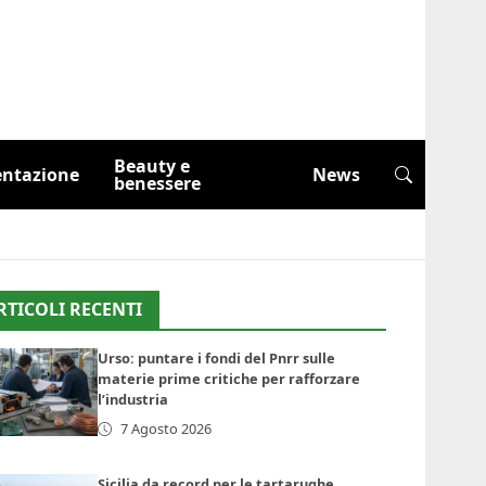
Beauty e
entazione
News
benessere
RTICOLI RECENTI
Urso: puntare i fondi del Pnrr sulle
materie prime critiche per rafforzare
l’industria
7 Agosto 2026
Sicilia da record per le tartarughe