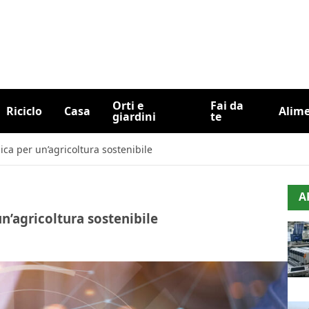
Orti e
Fai da
Riciclo
Casa
Alim
giardini
te
ica per un’agricoltura sostenibile
A
n’agricoltura sostenibile