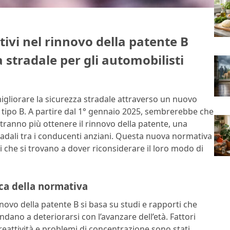
ivi nel rinnovo della patente B
 stradale per gli automobilisti
 migliorare la sicurezza stradale attraverso un nuovo
di tipo B. A partire dal 1° gennaio 2025, sembrerebbe che
otranno più ottenere il rinnovo della patente, una
tradali tra i conducenti anziani. Questa nuova normativa
ti che si trovano a dover riconsiderare il loro modo di
ca della normativa
innovo della patente B si basa su studi e rapporti che
ndano a deteriorarsi con l’avanzare dell’età. Fattori
 reattività e problemi di concentrazione sono stati