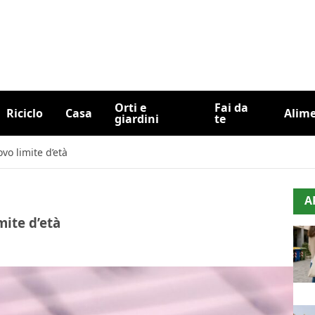
Orti e
Fai da
Riciclo
Casa
Alim
giardini
te
vo limite d’età
A
mite d’età