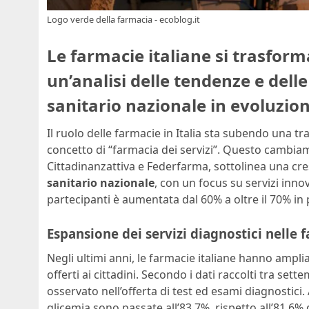
Logo verde della farmacia - ecoblog.it
Le farmacie italiane si trasforma
un’analisi delle tendenze e dell
sanitario nazionale in evoluzion
Il ruolo delle farmacie in Italia sta subendo una t
concetto di “farmacia dei servizi”. Questo cambiam
Cittadinanzattiva e Federfarma, sottolinea una cr
sanitario nazionale
, con un focus su servizi inno
partecipanti è aumentata dal 60% a oltre il 70% in 
Espansione dei servizi diagnostici nelle 
Negli ultimi anni, le farmacie italiane hanno ampl
offerti ai cittadini. Secondo i dati raccolti tra s
osservato nell’offerta di test ed esami diagnostici
glicemia sono passate all’83,7%, rispetto all’81,6% del