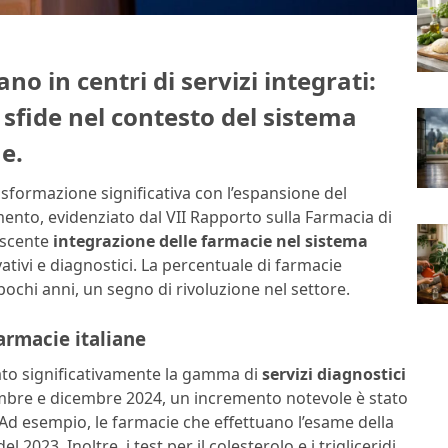
no in centri di servizi integrati:
e sfide nel contesto del sistema
e.
rasformazione significativa con l’espansione del
ento, evidenziato dal VII Rapporto sulla Farmacia di
escente
integrazione delle farmacie nel sistema
vativi e diagnostici. La percentuale di farmacie
pochi anni, un segno di rivoluzione nel settore.
farmacie italiane
iato significativamente la gamma di
servizi diagnostici
ettembre e dicembre 2024, un incremento notevole è stato
. Ad esempio, le farmacie che effettuano l’esame della
 2023. Inoltre, i test per il colesterolo e i trigliceridi