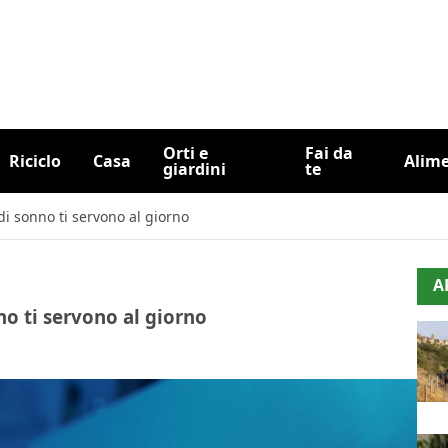
Orti e
Fai da
Riciclo
Casa
Alim
giardini
te
di sonno ti servono al giorno
A
no ti servono al giorno