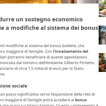
rodurre un sostegno economico
azie a modifiche al sistema dei bonus
nti modifiche al sistema dei bonus bollette, che
ro maggiore di famiglie. Con
l’innalzamento del
iliari potranno beneficiare di queste agevolazioni,
nnunciata dal ministro dell’Ambiente Gilberto Pichetto
ario di circa 1,5 miliardi di euro per lo Stato.
ne.
sione sociale
 un passo significativo verso l’espansione della rete di
ro maggiore di famiglie potrà accedere ai
bonus
che che grava sui bilanci familiari. Questo cambiamento è