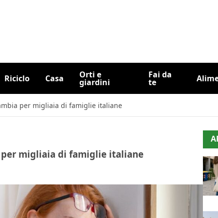
Orti e
Fai da
Riciclo
Casa
Alim
giardini
te
mbia per migliaia di famiglie italiane
A
er migliaia di famiglie italiane