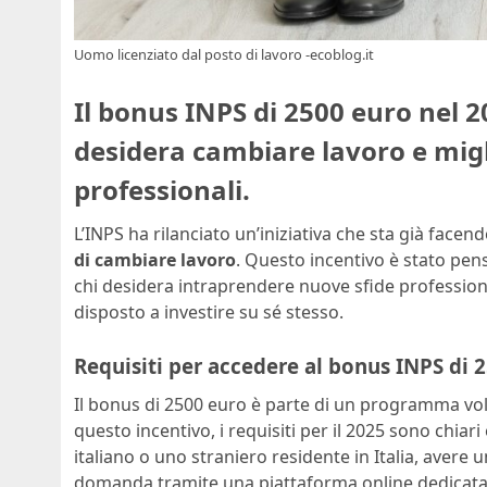
Uomo licenziato dal posto di lavoro -ecoblog.it
Il bonus INPS di 2500 euro nel 2
desidera cambiare lavoro e migl
professionali.
L’INPS ha rilanciato un’iniziativa che sta già facen
di cambiare lavoro
. Questo incentivo è stato pens
chi desidera intraprendere nuove sfide professiona
disposto a investire su sé stesso.
Requisiti per accedere al bonus INPS di 
Il bonus di 2500 euro è parte di un programma vo
questo incentivo, i requisiti per il 2025 sono chiar
italiano o uno straniero residente in Italia, avere 
domanda tramite una piattaforma online dedicata. Que