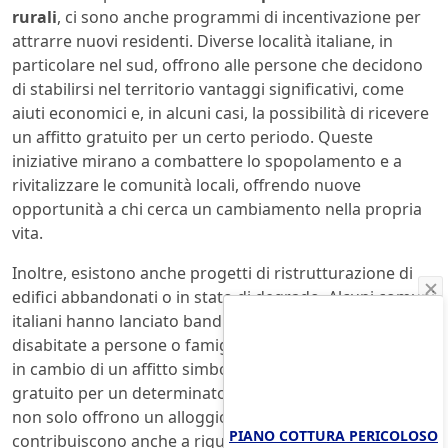
rurali
, ci sono anche programmi di incentivazione per
attrarre nuovi residenti. Diverse località italiane, in
particolare nel sud, offrono alle persone che decidono
di stabilirsi nel territorio vantaggi significativi, come
aiuti economici e, in alcuni casi, la possibilità di ricevere
un affitto gratuito per un certo periodo. Queste
iniziative mirano a combattere lo spopolamento e a
rivitalizzare le comunità locali, offrendo nuove
opportunità a chi cerca un cambiamento nella propria
vita.
Inoltre, esistono anche progetti di ristrutturazione di
edifici abbandonati o in stato di degrado. Alcuni comuni
italiani hanno lanciato bandi per assegnare case
disabitate a persone o famiglie disposte a ristrutturarle
in cambio di un affitto simbolico o, in alcuni casi,
gratuito per un determinato periodo. Questi progetti
non solo offrono un alloggio a costo zero, ma
PIANO COTTURA PERICOLOSO
contribuiscono anche a riqualificare interi quartieri,