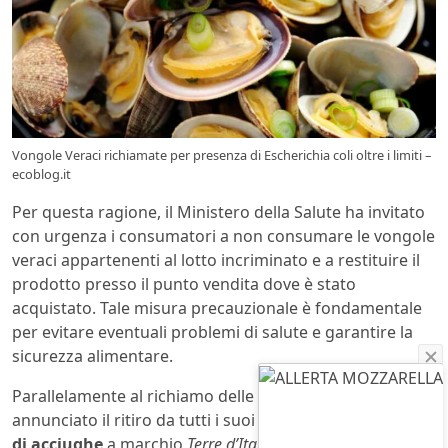
Vongole Veraci richiamate per presenza di Escherichia coli oltre i limiti –
ecoblog.it
Per questa ragione, il Ministero della Salute ha invitato
con urgenza i consumatori a non consumare le vongole
veraci appartenenti al lotto incriminato e a restituire il
prodotto presso il punto vendita dove è stato
acquistato. Tale misura precauzionale è fondamentale
per evitare eventuali problemi di salute e garantire la
sicurezza alimentare.
Parallelamente al richiamo delle vongole, Carrefour ha
annunciato il ritiro da tutti i suoi punti vendita dei
filetti
di acciughe
a marchio
Terre d’Italia
. Sebbene non siano