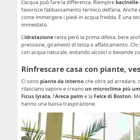
L’acqua può fare la differenza. Riempire
bacinelle
favorisce l’abbassamento termico dell’aria. Anche
come immergere i piedi in acqua fredda. È una tecn
immediato.
L’
idratazione
resta però la prima difesa: bere anche
pressione, giramenti di testa o affaticamento. Ch
con acqua naturale, evitando alcolici o bevande z
Rinfrescare casa con piante, ves
Ci sono
piante da interno
che oltre ad arredare, c
rilasciano vapore e creano
un microclima più umi
Ficus lyrata
, l’
Areca palm
e la
Felce di Boston
. M
hanno una bassa traspirazione.