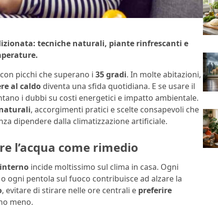
izionata: tecniche naturali, piante rinfrescanti e
mperature.
ia con picchi che superano i
35 gradi
. In molte abitazioni,
ere al caldo
diventa una sfida quotidiana. E se usare il
ntano i dubbi su costi energetici e impatto ambientale.
naturali
, accorgimenti pratici e scelte consapevoli che
enza dipendere dalla climatizzazione artificiale.
are l’acqua come rimedio
 interno
incide moltissimo sul clima in casa. Ogni
 ogni pentola sul fuoco contribuisce ad alzare la
o
, evitare di stirare nelle ore centrali e
preferire
ano meno.