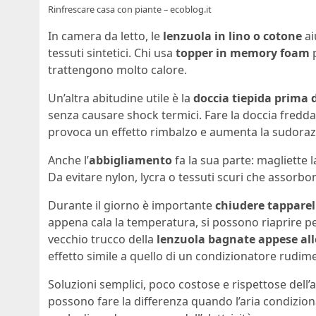
Rinfrescare casa con piante – ecoblog.it
In camera da letto, le
lenzuola in lino o cotone
ai
tessuti sintetici. Chi usa
topper in memory foam
p
trattengono molto calore.
Un’altra abitudine utile è la
doccia tiepida prima 
senza causare shock termici. Fare la doccia fredd
provoca un effetto rimbalzo e aumenta la sudoraz
Anche l’
abbigliamento
fa la sua parte: magliette 
Da evitare nylon, lycra o tessuti scuri che assorbo
Durante il giorno è importante
chiudere tapparell
appena cala la temperatura, si possono riaprire p
vecchio trucco della
lenzuola bagnate appese all
effetto simile a quello di un condizionatore rudim
Soluzioni semplici, poco costose e rispettose dell’
possono fare la differenza quando l’aria condizi