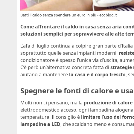
Batti il caldo senza spendere un euro in più - ecoblog.it
Come affrontare il caldo in casa senza aria cond
soluzioni semplici per sopravvivere alle alte te
L’afa di luglio continua a colpire gran parte d’Ital
soprattutto quelle senza impianti moderni,
resist
condizionatore è spesso l’unica via d’uscita, aume
C’è però un’alternativa concreta fatta di
strategie 
aiutano a mantenere
la casa e il corpo freschi
, s
Spegnere le fonti di calore e us
Molti non ci pensano, ma la
produzione di calore
elettrodomestico acceso, ogni lampadina alogena o
temperatura. Il consiglio è
limitare l’uso del forn
lampadine a LED
, che scaldano meno e consum