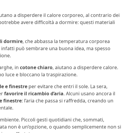
utano a disperdere il calore corporeo, al contrario dei
otrebbe avere difficoltà a dormire: questi materiali
di dormire
, che abbassa la temperatura corporea
a infatti può sembrare una buona idea, ma spesso
ione.
larghe, in
cotone chiaro
, aiutano a disperdere calore.
no luce e bloccano la traspirazione.
e e finestre
per evitare che entri il sole. La sera,
er
favorire il ricambio d’aria
. Alcuni usano ancora il
e finestre
: l’aria che passa si raffredda, creando un
entale.
ambiente. Piccoli gesti quotidiani che, sommati,
onata non è un’opzione, o quando semplicemente non si