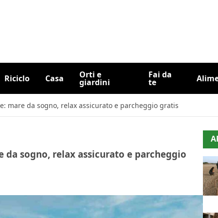
Orti e
Fai da
Riciclo
Casa
Alim
giardini
te
ane: mare da sogno, relax assicurato e parcheggio gratis
A
are da sogno, relax assicurato e parcheggio