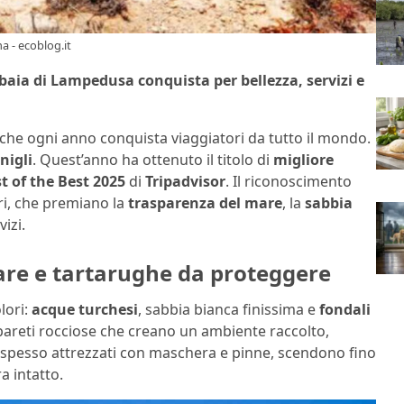
a - ecoblog.it
 baia di Lampedusa conquista per bellezza, servizi e
, che ogni anno conquista viaggiatori da tutto il mondo.
nigli
. Quest’anno ha ottenuto il titolo di
migliore
st of the Best 2025
di
Tripadvisor
. Il riconoscimento
ori, che premiano la
trasparenza del mare
, la
sabbia
izi.
are e tartarughe da proteggere
lori:
acque turchesi
, sabbia bianca finissima e
fondali
da pareti rocciose che creano un ambiente raccolto,
ri, spesso attrezzati con maschera e pinne, scendono fino
 intatto.