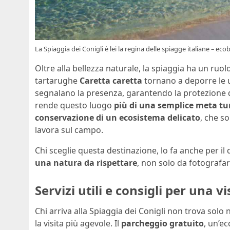
La Spiaggia dei Conigli è lei la regina delle spiagge italiane – ecob
Oltre alla bellezza naturale, la spiaggia ha un ruo
tartarughe
Caretta caretta
tornano a deporre le uo
segnalano la presenza, garantendo la protezione 
rende questo luogo
più di una semplice meta tur
conservazione di un ecosistema delicato
, che s
lavora sul campo.
Chi sceglie questa destinazione, lo fa anche per il 
una natura da rispettare
, non solo da fotografar
Servizi utili e consigli per una v
Chi arriva alla Spiaggia dei Conigli non trova solo
la visita più agevole. Il
parcheggio gratuito
, un’e