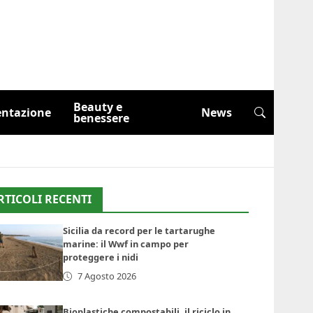
Beauty e
entazione
News
benessere
RTICOLI RECENTI
Sicilia da record per le tartarughe
marine: il Wwf in campo per
proteggere i nidi
7 Agosto 2026
Bioplastiche compostabili, il riciclo in