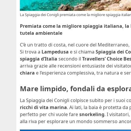
La Spiaggia dei Conigli premiata come la migliore spiaggia italian
Premiata come la migliore spiaggia italiana, la
tutela ambientale
C’è un tratto di costa, nel cuore del Mediterraneo
Si trova a
Lampedusa
e si chiama
Spiaggia dei Co
spiaggia d’Italia
secondo il
Travellers’ Choice Be
arriva grazie alle recensioni entusiaste dei visitat
chiara
e l’esperienza complessiva, tra natura e serv
Mare limpido, fondali da esplor
La Spiaggia dei Conigli colpisce subito per i suoi co
ricchi di vita marina
. Ai lati, la baia è protetta 
perfetto per chi vuole fare
snorkeling
. I visitato
alla riva per esplorare un mondo sommerso ancora