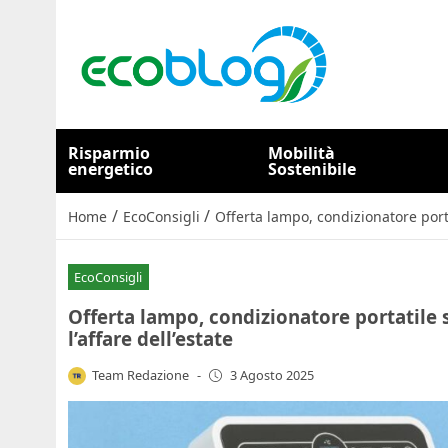
Risparmio
Mobilità
energetico
Sostenibile
/
/
Home
EcoConsigli
Offerta lampo, condizionatore porta
EcoConsigli
Offerta lampo, condizionatore portatile s
l’affare dell’estate
Team Redazione
-
3 Agosto 2025