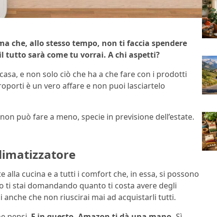
 ma che, allo stesso tempo, non ti faccia spendere
l tutto sarà come tu vorrai. A chi aspetti?
casa, e non solo ciò che ha a che fare con i prodotti
roporti è un vero affare e non puoi lasciartelo
on può fare a meno, specie in previsione dell’estate.
climatizzatore
alla cucina e a tutti i comfort che, in essa, si possono
to ti stai domandando quanto ti costa avere degli
 anche che non riuscirai mai ad acquistarli tutti.
he pensi.
E in questo, Amazon ti dà una mano.
Sì