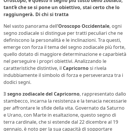
Oroscopo, è questo il segno più tosto dello zodiaco,
tant’è che se si pone un obiettivo, stai certo che lo
raggiungerà. Di chi si tratta
Nel vasto panorama dell’
Oroscopo Occidentale
, ogni
segno zodiacale si distingue per tratti peculiari che ne
definiscono la personalità e le inclinazioni. Tra questi,
emerge con forza il tema del segno zodiacale più forte,
quello dotato di maggiore determinazione e caparbietà
nel perseguire i propri obiettivi. Analizzando le
caratteristiche distintive, il
Capricorno
si rivela
indubbiamente il simbolo di forza e perseveranza tra i
dodici segni.
Il
segno zodiacale del Capricorno
, rappresentato dallo
stambecco, incarna la resistenza e la tenacia necessarie
per affrontare le sfide della vita. Governato da Saturno
e Urano, con Marte in esaltazione, questo segno di
terra cardinale, che si estende dal 22 dicembre al 19
gennaio, è noto per la sua capacità di sopportare