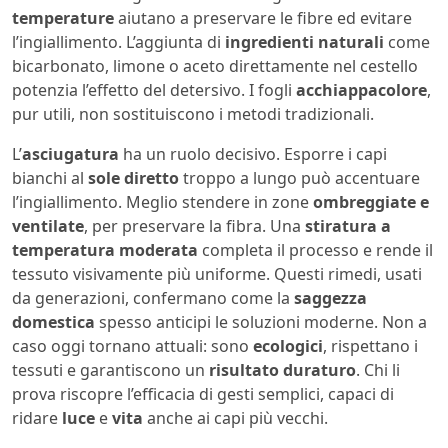
temperature
aiutano a preservare le fibre ed evitare
l’ingiallimento. L’aggiunta di
ingredienti naturali
come
bicarbonato, limone o aceto direttamente nel cestello
potenzia l’effetto del detersivo. I fogli
acchiappacolore
,
pur utili, non sostituiscono i metodi tradizionali.
L’
asciugatura
ha un ruolo decisivo. Esporre i capi
bianchi al
sole diretto
troppo a lungo può accentuare
l’ingiallimento. Meglio stendere in zone
ombreggiate e
ventilate
, per preservare la fibra. Una
stiratura a
temperatura moderata
completa il processo e rende il
tessuto visivamente più uniforme. Questi rimedi, usati
da generazioni, confermano come la
saggezza
domestica
spesso anticipi le soluzioni moderne. Non a
caso oggi tornano attuali: sono
ecologici
, rispettano i
tessuti e garantiscono un
risultato duraturo
. Chi li
prova riscopre l’efficacia di gesti semplici, capaci di
ridare
luce
e
vita
anche ai capi più vecchi.