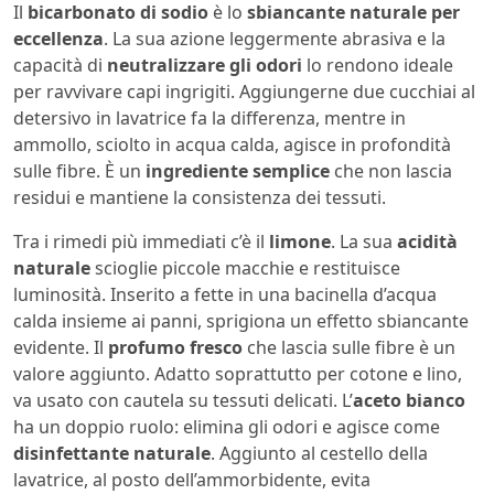
Il
bicarbonato di sodio
è lo
sbiancante naturale per
eccellenza
. La sua azione leggermente abrasiva e la
capacità di
neutralizzare gli odori
lo rendono ideale
per ravvivare capi ingrigiti. Aggiungerne due cucchiai al
detersivo in lavatrice fa la differenza, mentre in
ammollo, sciolto in acqua calda, agisce in profondità
sulle fibre. È un
ingrediente semplice
che non lascia
residui e mantiene la consistenza dei tessuti.
Tra i rimedi più immediati c’è il
limone
. La sua
acidità
naturale
scioglie piccole macchie e restituisce
luminosità. Inserito a fette in una bacinella d’acqua
calda insieme ai panni, sprigiona un effetto sbiancante
evidente. Il
profumo fresco
che lascia sulle fibre è un
valore aggiunto. Adatto soprattutto per cotone e lino,
va usato con cautela su tessuti delicati. L’
aceto bianco
ha un doppio ruolo: elimina gli odori e agisce come
disinfettante naturale
. Aggiunto al cestello della
lavatrice, al posto dell’ammorbidente, evita