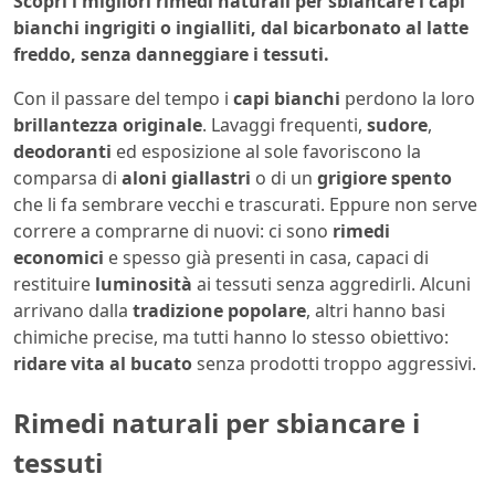
Scopri i migliori rimedi naturali per sbiancare i capi
bianchi ingrigiti o ingialliti, dal bicarbonato al latte
freddo, senza danneggiare i tessuti.
Con il passare del tempo i
capi bianchi
perdono la loro
brillantezza originale
. Lavaggi frequenti,
sudore
,
deodoranti
ed esposizione al sole favoriscono la
comparsa di
aloni giallastri
o di un
grigiore spento
che li fa sembrare vecchi e trascurati. Eppure non serve
correre a comprarne di nuovi: ci sono
rimedi
economici
e spesso già presenti in casa, capaci di
restituire
luminosità
ai tessuti senza aggredirli. Alcuni
arrivano dalla
tradizione popolare
, altri hanno basi
chimiche precise, ma tutti hanno lo stesso obiettivo:
ridare vita al bucato
senza prodotti troppo aggressivi.
Rimedi naturali per sbiancare i
tessuti