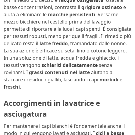
Un rimedio più deciso è l’
acqua ossigenata
. Usata a
basse concentrazioni, contrasta il
grigiore ostinato
e
aiuta a eliminare le
macchie persistenti
. Versarne
mezzo bicchiere nel cestello prima del lavaggio
permette di riportare alla luce i capi spenti. È consigliata
per tessuti robusti, meno per quelli fragili. Il rimedio più
delicato resta il
latte freddo
, tramandato dalle nonne.
La sua azione è efficace su seta, lino o cotone leggero.
In una soluzione di latte, acqua fredda e ghiaccio, i
tessuti vengono
schiariti delicatamente
senza
rovinarsi. I
grassi contenuti nel latte
aiutano a
staccare i residui ingialliti, lasciando i capi
morbidi
e
freschi
.
Accorgimenti in lavatrice e
asciugatura
Per mantenere i capi bianchi è fondamentale anche il
modo in cui vengono lavati e asciugati. I
cicli a basse