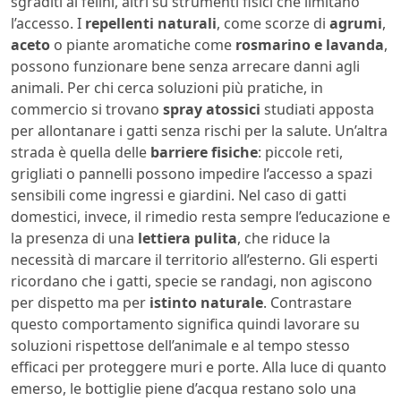
sgraditi ai felini, altri su strumenti fisici che limitano
l’accesso. I
repellenti naturali
, come scorze di
agrumi
,
aceto
o piante aromatiche come
rosmarino e lavanda
,
possono funzionare bene senza arrecare danni agli
animali. Per chi cerca soluzioni più pratiche, in
commercio si trovano
spray atossici
studiati apposta
per allontanare i gatti senza rischi per la salute. Un’altra
strada è quella delle
barriere fisiche
: piccole reti,
grigliati o pannelli possono impedire l’accesso a spazi
sensibili come ingressi e giardini. Nel caso di gatti
domestici, invece, il rimedio resta sempre l’educazione e
la presenza di una
lettiera pulita
, che riduce la
necessità di marcare il territorio all’esterno. Gli esperti
ricordano che i gatti, specie se randagi, non agiscono
per dispetto ma per
istinto naturale
. Contrastare
questo comportamento significa quindi lavorare su
soluzioni rispettose dell’animale e al tempo stesso
efficaci per proteggere muri e porte. Alla luce di quanto
emerso, le bottiglie piene d’acqua restano solo una