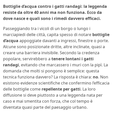
Bottiglie d’acqua contro i gatti randagi: la leggenda
resiste da oltre 40 anni ma non funziona. Ecco da
dove nasce e quali sono i rimedi davvero efficaci.
Passeggiando tra i vicoli di un borgo o lungo i
marciapiedi delle città, capita spesso di notare
bottiglie
d’acqua
appoggiate davanti a ingressi, finestre o porte.
Alcune sono posizionate dritte, altre inclinate, quasi a
creare una barriera invisibile. Secondo la credenza
popolare, servirebbero a
tenere lontani i gatti
randagi
, evitando che marcassero i muri con la pipì. La
domanda che molti si pongono è semplice: questa
tecnica funziona davvero? La risposta è chiara:
no
. Non
esistono evidenze scientifiche che confermino l’efficacia
delle bottiglie come
repellente per gatti
. La loro
diffusione si deve piuttosto a una leggenda nata per
caso e mai smentita con forza, che col tempo è
diventata quasi parte del paesaggio urbano.