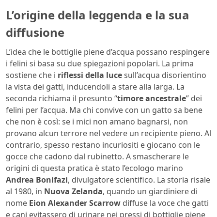
L’origine della leggenda e la sua
diffusione
L’idea che le bottiglie piene d’acqua possano respingere
i felini si basa su due spiegazioni popolari. La prima
sostiene che i
riflessi della luce
sull’acqua disorientino
la vista dei gatti, inducendoli a stare alla larga. La
seconda richiama il presunto “
timore ancestrale
” dei
felini per l’acqua. Ma chi convive con un gatto sa bene
che non è così: se i mici non amano bagnarsi, non
provano alcun terrore nel vedere un recipiente pieno. Al
contrario, spesso restano incuriositi e giocano con le
gocce che cadono dal rubinetto. A smascherare le
origini di questa pratica è stato l’ecologo marino
Andrea Bonifazi
, divulgatore scientifico. La storia risale
al 1980, in
Nuova Zelanda
, quando un giardiniere di
nome
Eion Alexander Scarrow
diffuse la voce che gatti
e cani evitassero di urinare nei pressi di bottiglie piene