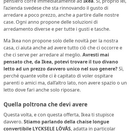
pensiero corre immediatamente ad
Ikea
. Sì, proprio lei,
l’azienda svedese che sta rinnovando il gusto di
arredare a poco prezzo, anche a partire dalle nostre
case. Ogni anno propone delle soluzioni di
arredamento diverse e per tutte i gusti e tasche.
Ma Ikea non propone solo delle novità per la nostra
casa, ci aiuta anche ad avere tutto ciò che ci occorre e
che ci serve per arredare al meglio.
Avresti mai
pensato che, da Ikea, potevi trovare il tuo divano
letto ad un prezzo davvero unico nel suo genere?
Sì,
perché quante volte ci è capitato di voler ospitare
parenti o amici ma, dall’altro lato, non avere spazio o un
letto dove fari anche solo riposare.
Quella poltrona che devi avere
Questa volta, e con questa offerta, Ikea ti stupisce
davvero.
Stiamo parlando della chaise longue
convertibile LYCKSELE LÖVÅS
, adatta in particolar