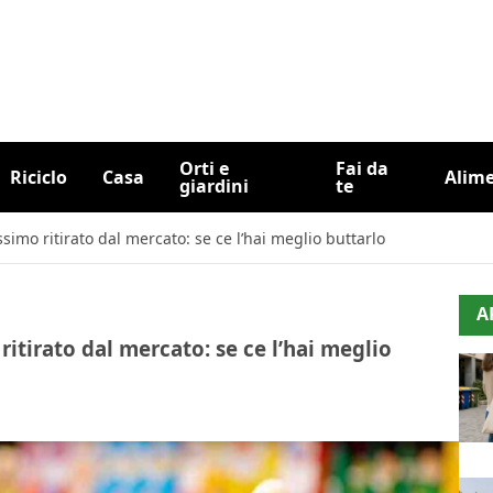
Orti e
Fai da
Riciclo
Casa
Alim
giardini
te
simo ritirato dal mercato: se ce l’hai meglio buttarlo
A
itirato dal mercato: se ce l’hai meglio