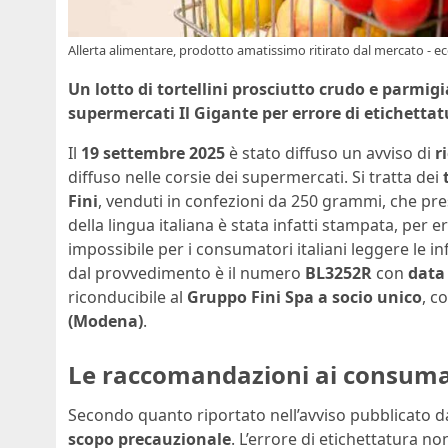
Allerta alimentare, prodotto amatissimo ritirato dal mercato - ec
Un lotto di tortellini prosciutto crudo e parmi
supermercati Il Gigante per errore di etichettat
Il
19 settembre 2025
è stato diffuso un avviso di
r
diffuso nelle corsie dei supermercati. Si tratta dei
Fini
, venduti in confezioni da 250 grammi, che pre
della lingua italiana è stata infatti stampata, per e
impossibile per i consumatori italiani leggere le in
dal provvedimento è il numero
BL3252R
con
data
riconducibile al
Gruppo Fini Spa a socio unico
, c
(Modena)
.
Le raccomandazioni ai consuma
Secondo quanto riportato nell’avviso pubblicato d
scopo precauzionale
. L’errore di etichettatura n