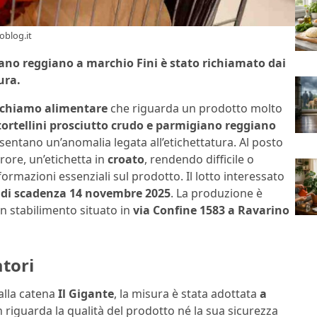
oblog.it
giano reggiano a marchio Fini è stato richiamato dai
ura.
ichiamo alimentare
che riguarda un prodotto molto
tortellini prosciutto crudo e parmigiano reggiano
sentano un’anomalia legata all’etichettatura. Al posto
rrore, un’etichetta in
croato
, rendendo difficile o
formazioni essenziali sul prodotto. Il lotto interessato
 di scadenza 14 novembre 2025
. La produzione è
on stabilimento situato in
via Confine 1583 a Ravarino
tori
alla catena
Il Gigante
, la misura è stata adottata
a
on riguarda la qualità del prodotto né la sua sicurezza