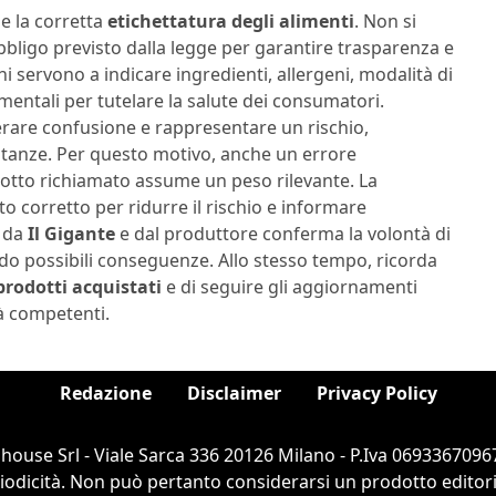
e la corretta
etichettatura degli alimenti
. Non si
obbligo previsto dalla legge per garantire trasparenza e
i servono a indicare ingredienti, allergeni, modalità di
entali per tutelare la salute dei consumatori.
rare confusione e rappresentare un rischio,
stanze. Per questo motivo, anche un errore
otto richiamato assume un peso rilevante. La
to corretto per ridurre il rischio e informare
o da
Il Gigante
e dal produttore conferma la volontà di
do possibili conseguenze. Allo stesso tempo, ricorda
prodotti acquistati
e di seguire gli aggiornamenti
ità competenti.
Redazione
Disclaimer
Privacy Policy
ouse Srl - Viale Sarca 336 20126 Milano - P.Iva 06933670967
dicità. Non può pertanto considerarsi un prodotto editorial