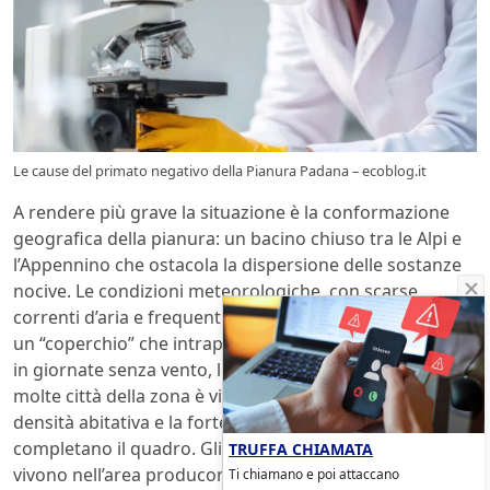
Le cause del primato negativo della Pianura Padana – ecoblog.it
A rendere più grave la situazione è la conformazione
geografica della pianura: un bacino chiuso tra le Alpi e
l’Appennino che ostacola la dispersione delle sostanze
nocive. Le condizioni meteorologiche, con scarse
correnti d’aria e frequenti inversioni termiche, creano
un “coperchio” che intrappola gli inquinanti. Non a caso,
in giornate senza vento, lo strato grigio che avvolge
molte città della zona è visibile anche a occhio nudo. La
densità abitativa e la forte presenza di infrastrutture
completano il quadro. Gli oltre 20 milioni di persone che
TRUFFA CHIAMATA
vivono nell’area producono inevitabilmente consumi
Ti chiamano e poi attaccano