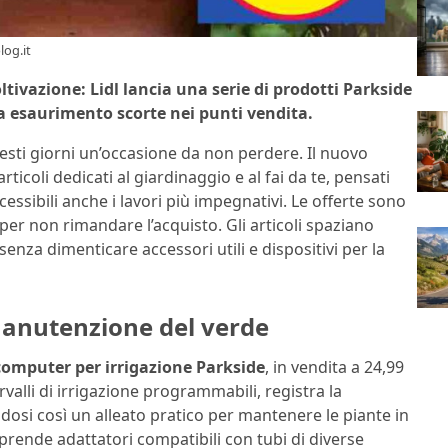
log.it
oltivazione: Lidl lancia una serie di prodotti Parkside
no a esaurimento scorte nei punti vendita.
esti giorni un’occasione da non perdere. Il nuovo
icoli dedicati al giardinaggio e al fai da te, pensati
essibili anche i lavori più impegnativi. Le offerte sono
per non rimandare l’acquisto. Gli articoli spaziano
 senza dimenticare accessori utili e dispositivi per la
manutenzione del verde
computer per irrigazione Parkside
, in vendita a 24,99
valli di irrigazione programmabili, registra la
si così un alleato pratico per mantenere le piante in
mprende adattatori compatibili con tubi di diverse