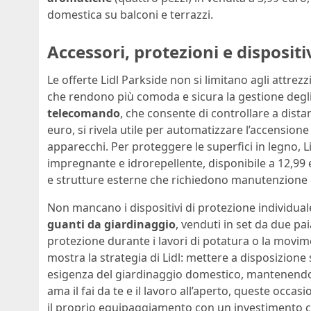
domestica su balconi e terrazzi.
Accessori, protezioni e dispositiv
Le offerte Lidl Parkside non si limitano agli attre
che rendono più comoda e sicura la gestione degli s
telecomando
, che consente di controllare a distanz
euro, si rivela utile per automatizzare l’accensione 
apparecchi. Per proteggere le superfici in legno, 
impregnante e idrorepellente, disponibile a 12,99 
e strutture esterne che richiedono manutenzione 
Non mancano i dispositivi di protezione individuale
guanti da giardinaggio
, venduti in set da due pa
protezione durante i lavori di potatura o la movime
mostra la strategia di Lidl: mettere a disposizion
esigenza del giardinaggio domestico, mantenendo u
ama il fai da te e il lavoro all’aperto, queste occa
il proprio equipaggiamento con un investimento 