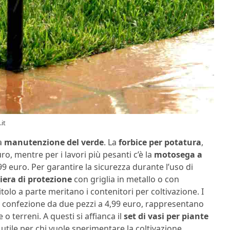
it
a
manutenzione del verde
. La
forbice per potatura
,
o, mentre per i lavori più pesanti c’è la
motosega a
9 euro. Per garantire la sicurezza durante l’uso di
siera di protezione
con griglia in metallo o con
tolo a parte meritano i contenitori per coltivazione. I
in confezione da due pezzi a 4,99 euro, rappresentano
o terreni. A questi si affianca il
set di vasi per piante
 utile per chi vuole sperimentare la coltivazione