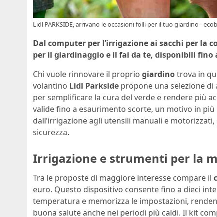
Lidl PARKSIDE, arrivano le occasioni folli per il tuo giardino - ecob
Dal computer per l’irrigazione ai sacchi per la c
per il giardinaggio e il fai da te, disponibili fi
Chi vuole rinnovare il proprio
giardino
trova in qu
volantino
Lidl Parkside
propone una selezione di art
per semplificare la cura del verde e rendere più acc
valide fino a esaurimento scorte, un motivo in più 
dall’irrigazione agli utensili manuali e motorizzati,
sicurezza.
Irrigazione e strumenti per la 
Tra le proposte di maggiore interesse compare il
euro. Questo dispositivo consente fino a dieci inter
temperatura e memorizza le impostazioni, rendendo
buona salute anche nei periodi più caldi. Il kit co