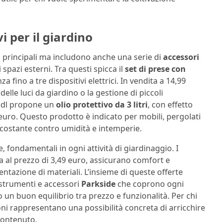
i per il giardino
zzi principali ma includono anche una serie di
accessori
pazi esterni. Tra questi spicca il
set di prese con
a fino a tre dispositivi elettrici. In vendita a 14,99
delle luci da giardino o la gestione di piccoli
Lidl propone un
olio protettivo da 3 litri
, con effetto
euro. Questo prodotto è indicato per mobili, pergolati
costante contro umidità e intemperie.
, fondamentali in ogni attività di giardinaggio. I
ia al prezzo di 3,49 euro, assicurano comfort e
ntazione di materiali. L’insieme di queste offerte
e strumenti e accessori
Parkside
che coprono ogni
n buon equilibrio tra prezzo e funzionalità. Per chi
sioni rappresentano una possibilità concreta di arricchire
contenuto.