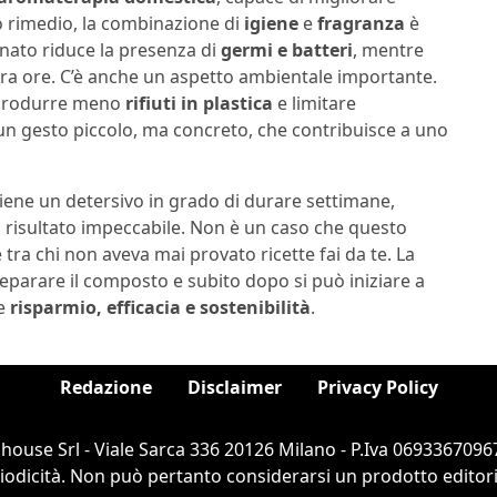
o rimedio, la combinazione di
igiene
e
fragranza
è
onato riduce la presenza di
germi e batteri
, mentre
ra ore. C’è anche un aspetto ambientale importante.
a produrre meno
rifiuti in plastica
e limitare
un gesto piccolo, ma concreto, che contribuisce a uno
tiene un detersivo in grado di durare settimane,
n risultato impeccabile. Non è un caso che questo
ra chi non aveva mai provato ricette fai da te. La
reparare il composto e subito dopo si può iniziare a
ce
risparmio, efficacia e sostenibilità
.
Redazione
Disclaimer
Privacy Policy
ouse Srl - Viale Sarca 336 20126 Milano - P.Iva 06933670967
dicità. Non può pertanto considerarsi un prodotto editorial