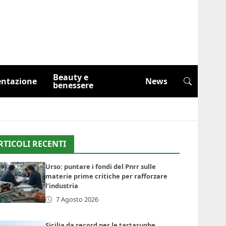
Beauty e
entazione
News
benessere
RTICOLI RECENTI
Urso: puntare i fondi del Pnrr sulle
materie prime critiche per rafforzare
l’industria
7 Agosto 2026
Sicilia da record per le tartarughe