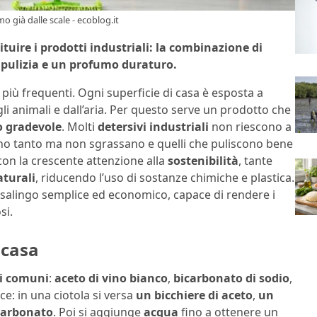
o già dalle scale - ecoblog.it
uire i prodotti industriali: la combinazione di
pulizia e un profumo duraturo.
 più frequenti. Ogni superficie di casa è esposta a
agli animali e dall’aria. Per questo serve un prodotto che
 gradevole
. Molti
detersivi industriali
non riescono a
ano tanto ma non sgrassano e quelli che puliscono bene
con la crescente attenzione alla
sostenibilità
, tante
aturali
, riducendo l’uso di sostanze chimiche e plastica.
casalingo semplice ed economico, capace di rendere i
si.
 casa
ti comuni
:
aceto di vino bianco
,
bicarbonato di sodio
,
ce: in una ciotola si versa
un bicchiere di aceto
,
un
icarbonato
. Poi si aggiunge
acqua
fino a ottenere un