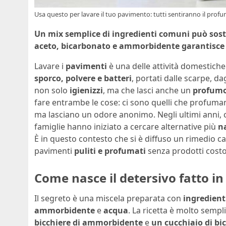
Usa questo per lavare il tuo pavimento: tutti sentiranno il profum
Un mix semplice di ingredienti comuni può sostit
aceto, bicarbonato e ammorbidente garantisce 
Lavare i
pavimenti
è una delle attività domestiche
sporco, polvere e batteri
, portati dalle scarpe, d
non solo
igienizzi
, ma che lasci anche un
profumo
fare entrambe le cose: ci sono quelli che profum
ma lasciano un odore anonimo. Negli ultimi anni, 
famiglie hanno iniziato a cercare alternative più
n
È in questo contesto che si è diffuso un rimedio 
pavimenti
puliti e profumati
senza prodotti costo
Come nasce il detersivo fatto in
Il segreto è una miscela preparata con
ingredien
ammorbidente
e
acqua
. La ricetta è molto sempli
bicchiere di ammorbidente
e
un cucchiaio di b