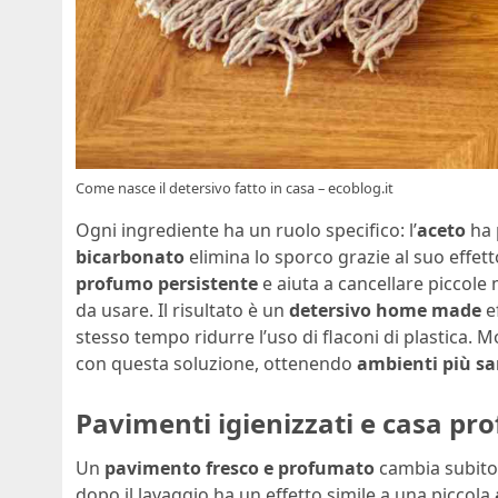
Come nasce il detersivo fatto in casa – ecoblog.it
Ogni ingrediente ha un ruolo specifico: l’
aceto
ha 
bicarbonato
elimina lo sporco grazie al suo effe
profumo persistente
e aiuta a cancellare piccole 
da usare. Il risultato è un
detersivo home made
ef
stesso tempo ridurre l’uso di flaconi di plastica. Mo
con questa soluzione, ottenendo
ambienti più sa
Pavimenti igienizzati e casa p
Un
pavimento fresco e profumato
cambia subito 
dopo il lavaggio ha un effetto simile a una piccola