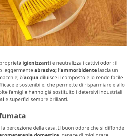
proprietà
igienizzanti
e neutralizza i cattivi odori; il
tto leggermente
abrasivo; l
’
ammorbidente
lascia un
macchie; ò’
acqua
diluisce il composto e lo rende facile
ficace e sostenibile, che permette di risparmiare e allo
lte famiglie hanno già sostituito i detersivi industriali
ni
e superfici sempre brillanti.
rofumata
la percezione della casa. Il buon odore che si diffonde
aromaterapia domestica
, capace di migliorare