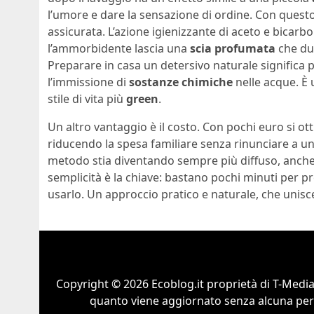
l’umore e dare la sensazione di ordine. Con quest
assicurata. L’azione igienizzante di aceto e bicarb
l’ammorbidente lascia una
scia profumata
che du
Preparare in casa un detersivo naturale signific
l’immissione di
sostanze chimiche
nelle acque. È 
stile di vita più
green
.
Un altro vantaggio è il costo. Con pochi euro si ot
riducendo la spesa familiare senza rinunciare a u
metodo stia diventando sempre più diffuso, anche t
semplicità è la chiave: bastano pochi minuti per p
usarlo. Un approccio pratico e naturale, che unis
Copyright © 2026 Ecoblog.it proprietà di T-Mediah
quanto viene aggiornato senza alcuna perio