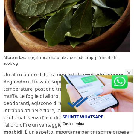
Alloro in lavatrice, il trucco naturale che rende i capi più morbidi –
ecoblog
Un altro punto di forza riguarda la
neutralizzazione
degli odori
. I tessuti, soprattutto se lavati a basse
temperature, possono trattenere residui di sudore o
muffa. Le foglie di alloro, grazie alle loro proprietà
deodoranti, agiscono direttamente sugli odori
intrappolati nelle fibre, lasciando i vestiti freschi e
SPUNTE WHATSAPP
profumati senza l’uso di additivi chimici. Oltre a questo,
Cosa cambia
l’alloro offre un vantaggio ulteriore: rende i
tessuti più
morbidi
. È un aspetto importante per chi soffre di pelle