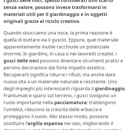
I gusci delle noci, spesso considerati uno scarto
senza valore, possono invece trasformarsi in
materiali utili per il giardinaggio e in oggetti
originali grazie al riciclo creativo.
Quando sbucciamo una noce, la prima reazione è
quella di buttare via il guscio. Eppure, quel materiale
apparentemente inutile racchiude un potenziale
enorme. In giardino, in casa o nei lavoretti creativi, i
gusci delle noci
possono diventare strumenti pratici e
persino decorazioni dal forte impatto estetico.
Recuperarli significa ridurre i rifiuti, ma anche dare
nuova vita a un materiale naturale e resistente. Uno
degli impieghi più interessanti riguarda il
giardinaggio
.
Frantumati e sparsi sul terreno, i gusci svolgono un
ruolo importante nella
pacciamatura
: trattengono
l’umidità, riducono la crescita delle erbacce e
proteggono il suolo. Allo stesso modo, possono
sostituire l’
argilla espansa
nei vasi, migliorando il